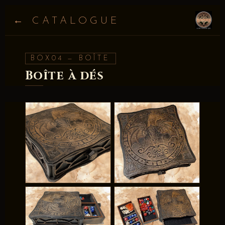
← CATALOGUE
BOX04 — BOÎTE
Boîte à dés