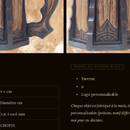
MODÈLES DISPONIBLES
Taverne
n
× × cm
Logo personnalisable
Diamètre cm
Chaque objet est fabriqué à la main,
personnalisation (prénom, motif différ
3,4, 5 ou 6 mm
moi pour en discuter.
CHOP01