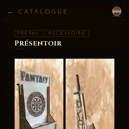
← CATALOGUE
PRES03 — ACCESSOIRE
Présentoir