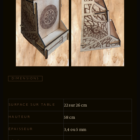
DIMENSIONS
22 sur 26 cm
SURFACE SUR TABLE
58 cm
HAUTEUR
3,4 ou 5 mm
ÉPAISSEUR