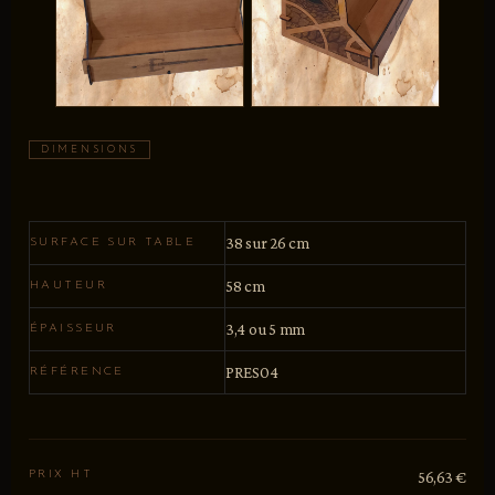
DIMENSIONS
38 sur 26 cm
SURFACE SUR TABLE
58 cm
HAUTEUR
3,4 ou 5 mm
ÉPAISSEUR
PRES04
RÉFÉRENCE
PRIX HT
56,63 €