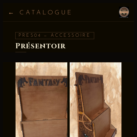
← CATALOGUE
PRES04 — ACCESSOIRE
Présentoir